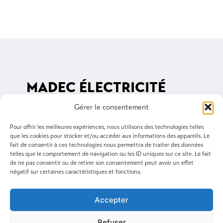
MADEC ÉLECTRICITÉ
Gérer le consentement
3 rue du Ponant, 29400 Landivisiau
02 98 68 03 34
Pour offrir les meilleures expériences, nous utilisons des technologies telles
que les cookies pour stocker et/ou accéder aux informations des appareils. Le
madec@madec-elec.com
fait de consentir à ces technologies nous permettra de traiter des données
telles que le comportement de navigation ou les ID uniques sur ce site. Le fait
de ne pas consentir ou de retirer son consentement peut avoir un effet
Suivez-nous sur Linkedin
négatif sur certaines caractéristiques et fonctions.
Accepter
Refuser