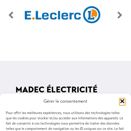
MADEC ÉLECTRICITÉ
Gérer le consentement
3 rue du Ponant, 29400 Landivisiau
02 98 68 03 34
Pour offrir les meilleures expériences, nous utilisons des technologies telles
que les cookies pour stocker et/ou accéder aux informations des appareils. Le
madec@madec-elec.com
fait de consentir à ces technologies nous permettra de traiter des données
telles que le comportement de navigation ou les ID uniques sur ce site. Le fait