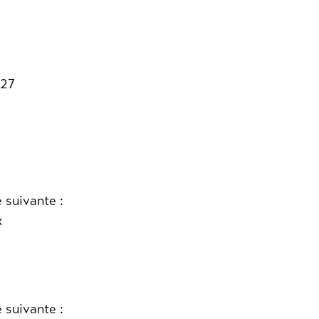
027
e suivante :
x
e suivante :