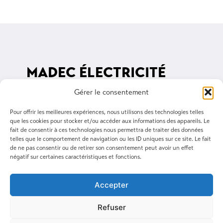
MADEC ÉLECTRICITÉ
Gérer le consentement
3 rue du Ponant, 29400 Landivisiau
02 98 68 03 34
Pour offrir les meilleures expériences, nous utilisons des technologies telles
que les cookies pour stocker et/ou accéder aux informations des appareils. Le
madec@madec-elec.com
fait de consentir à ces technologies nous permettra de traiter des données
telles que le comportement de navigation ou les ID uniques sur ce site. Le fait
de ne pas consentir ou de retirer son consentement peut avoir un effet
Suivez-nous sur Linkedin
négatif sur certaines caractéristiques et fonctions.
Accepter
Refuser
Mentions légales