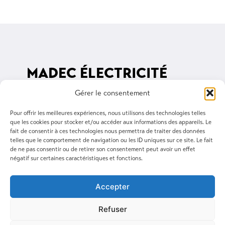
MADEC ÉLECTRICITÉ
Gérer le consentement
3 rue du Ponant, 29400 Landivisiau
02 98 68 03 34
Pour offrir les meilleures expériences, nous utilisons des technologies telles
que les cookies pour stocker et/ou accéder aux informations des appareils. Le
madec@madec-elec.com
fait de consentir à ces technologies nous permettra de traiter des données
telles que le comportement de navigation ou les ID uniques sur ce site. Le fait
de ne pas consentir ou de retirer son consentement peut avoir un effet
Suivez-nous sur Linkedin
négatif sur certaines caractéristiques et fonctions.
Accepter
Refuser
Mentions légales